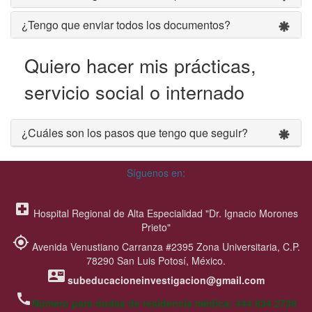
¿Tengo que enviar todos los documentos?
Quiero hacer mis prácticas,
servicio social o internado
¿Cuáles son los pasos que tengo que seguir?
Síguenos en:
local_hospital
Hospital Regional de Alta Especialidad "Dr. Ignacio Morones
Prieto"
my_location
Avenida Venustiano Carranza #2395 Zona Universitaria, C.P.
78290 San Luis Potosí, México.
contact_mail
subeducacioneinvestigacion@gmail.com
call
Número para dudas de residencia médica: 444 834 2739