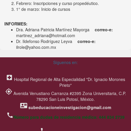
1° de marzo: Inicio de cursos
INFORMES:
Dra. Adriana Patricia Martínez Mayorga
correo-e:
martinez_adriana@hotmail.com
Dr. Ildefonso Rodríguez Leyva
correo-e:
ilrole@yahoo.com.mx
Síguenos en:
local_hospital
Hospital Regional de Alta Especialidad "Dr. Ignacio Morones
Prieto"
my_location
Avenida Venustiano Carranza #2395 Zona Universitaria, C.P.
78290 San Luis Potosí, México.
contact_mail
subeducacioneinvestigacion@gmail.com
call
Número para dudas de residencia médica: 444 834 2739
call
Oficinas:444 813 5179