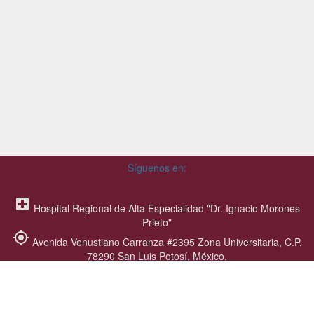
Síguenos en:
local_hospital
Hospital Regional de Alta Especialidad "Dr. Ignacio Morones
Prieto"
my_location
Avenida Venustiano Carranza #2395 Zona Universitaria, C.P.
78290 San Luis Potosí, México.
contact_mail
subeducacioneinvestigacion@gmail.com
call
Número para dudas de residencia médica: 444 834 2739